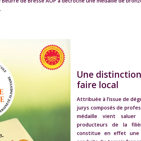
e
Beurre de Bresse AOP
a décroché une
médaille de bronz
.
Une distinction
faire local
Attribuée à l’issue de dég
jurys composés de profes
médaille vient saluer
producteurs de la fili
constitue en effet une