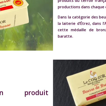
produits du terroir franç
productions dans chaque 
Dans la catégorie des
beu
la laiterie d’Étrez, dans 
cette médaille de bro
baratte.
’un produit