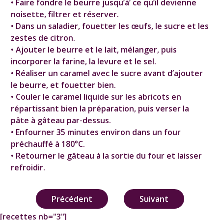
• Faire fondre le beurre jusqu’à’ ce qu’il devienne
noisette, filtrer et réserver.
• Dans un saladier, fouetter les œufs, le sucre et les
zestes de citron.
• Ajouter le beurre et le lait, mélanger, puis
incorporer la farine, la levure et le sel.
• Réaliser un caramel avec le sucre avant d’ajouter
le beurre, et fouetter bien.
• Couler le caramel liquide sur les abricots en
répartissant bien la préparation, puis verser la
pâte à gâteau par-dessus.
• Enfourner 35 minutes environ dans un four
préchauffé à 180°C.
• Retourner le gâteau à la sortie du four et laisser
refroidir.
Navigation
Précédent
Suivant
de
[recettes nb="3"]