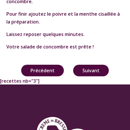
concombre.
Pour finir ajoutez le poivre et la menthe cisaillée à
la préparation.
Laissez reposer quelques minutes.
Votre salade de concombre est prête !
Navigation
Précédent
Suivant
de
[recettes nb="3"]
l’article