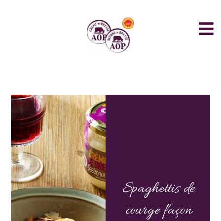
Spaghettis de
courge façon