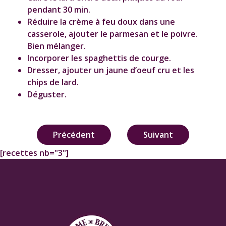
pendant 30 min.
Réduire la crème à feu doux dans une
casserole, ajouter le parmesan et le poivre.
Bien mélanger.
Incorporer les spaghettis de courge.
Dresser, ajouter un jaune d’oeuf cru et les
chips de lard.
Déguster.
Navigation
Précédent
Suivant
de
[recettes nb="3"]
l’article