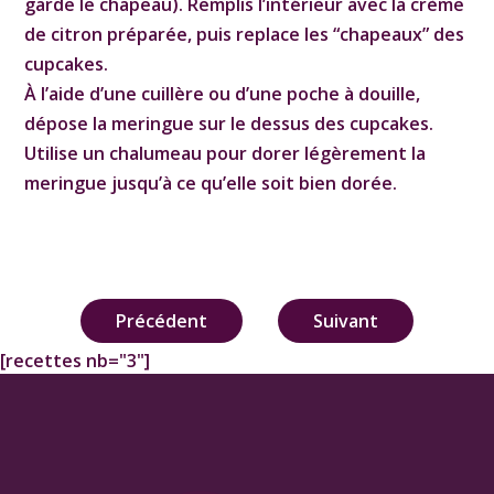
garde le chapeau). Remplis l’intérieur avec la crème
de citron préparée, puis replace les “chapeaux” des
cupcakes.
À l’aide d’une cuillère ou d’une poche à douille,
dépose la meringue sur le dessus des cupcakes.
Utilise un chalumeau pour dorer légèrement la
meringue jusqu’à ce qu’elle soit bien dorée.
Navigation
Précédent
Suivant
de
[recettes nb="3"]
l’article