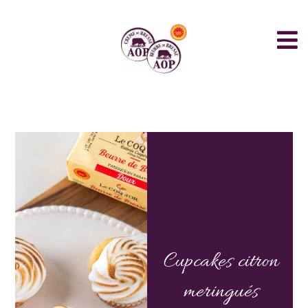
Cupcakes citron
meringués