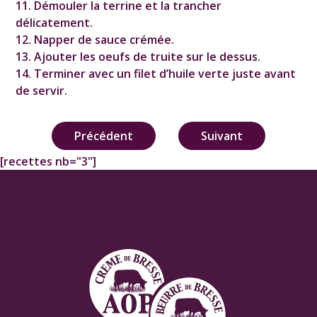
11. Démouler la terrine et la trancher
délicatement.
12. Napper de sauce crémée.
13. Ajouter les oeufs de truite sur le dessus.
14. Terminer avec un filet d’huile verte juste avant
de servir.
Navigation
Précédent
Suivant
de
[recettes nb="3"]
l’article