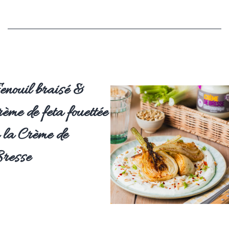
enouil braisé &
rème de feta fouettée
 la Crème de
resse