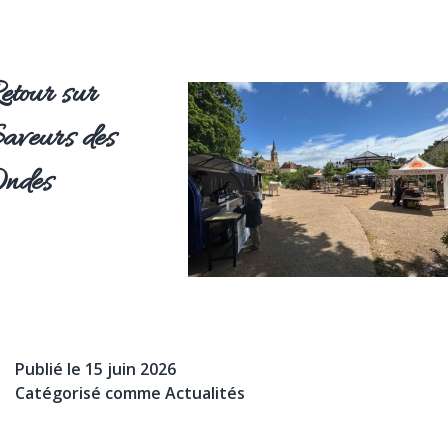
etour sur
aveurs des
ndes
Publié le
15 juin 2026
Catégorisé comme
Actualités