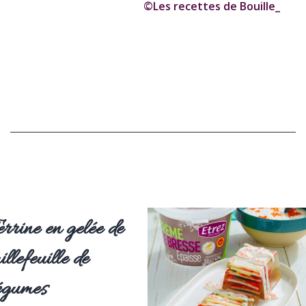
©Les recettes de Bouille_
errine en gelée de
illefeuille de
égumes